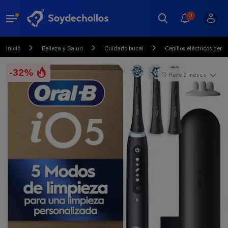
0
Inicio
Belleza y Salud
Cuidado bucal
Cepillos eléctricos dent
-32%
Hace 2 meses