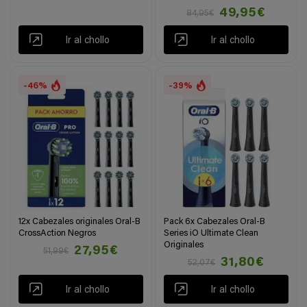
49,95€
84,95€
Ir al chollo
Ir al chollo
-46%
-39%
12x Cabezales originales Oral-B
Pack 6x Cabezales Oral-B
CrossAction Negros
Series iO Ultimate Clean
Originales
27,95€
51,99€
31,80€
52,07€
Ir al chollo
Ir al chollo