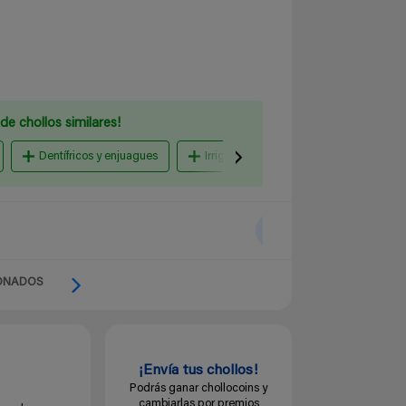
de chollos similares!
Dentífricos y enjuagues
Irrigadores dentales
Cepillos 
ONADOS
¡Envía tus chollos!
Podrás ganar chollocoins y
cambiarlas por premios