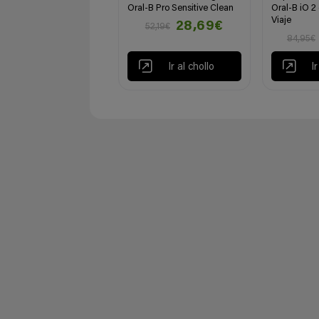
Oral-B Pro Sensitive Clean
Oral-B iO 2
Viaje
28,69€
52,19€
84,95€
Ir al chollo
I