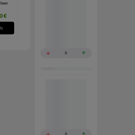
Clean
80€
lo
0
0