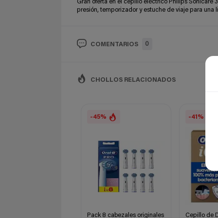
Gran oferta en el cepillo eléctrico Philips Sonicar
presión, temporizador y estuche de viaje para una l
0
COMENTARIOS
CHOLLOS RELACIONADOS
-45%
-41%
Pack 8 cabezales originales
Cepillo de D