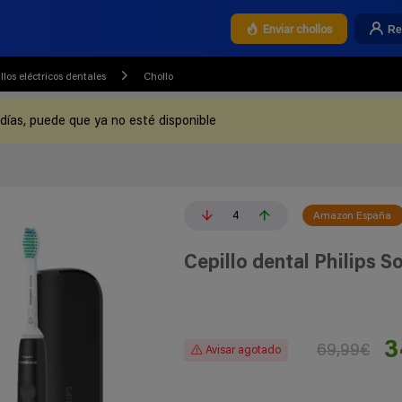
Re
Enviar chollos
llos eléctricos dentales
Chollo
 días, puede que ya no esté disponible
4
Amazon España
Cepillo dental Philips S
3
69,99€
Avisar agotado