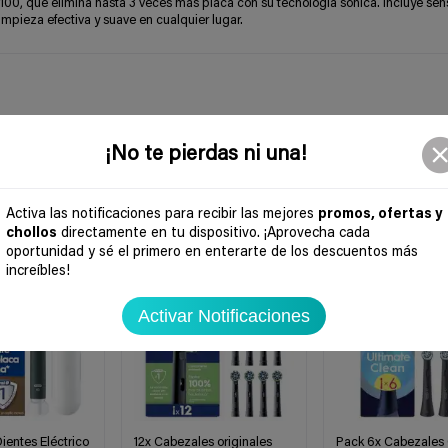
e 3100, que elimina hasta 3 veces más placa con su tecnología sónica. Incluye sen
impieza efectiva y suave en cualquier lugar.
¡No te pierdas ni una!
Activa las notificaciones para recibir las mejores
promos, ofertas y
chollos
directamente en tu dispositivo. ¡Aprovecha cada
-46%
-39%
oportunidad y sé el primero en enterarte de los descuentos más
increíbles!
Activar Notificaciones
ientes Eléctrico
12x Cabezales originales
Pack 6x Cabezales 