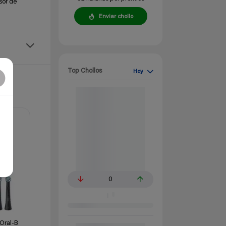
sor de
Enviar chollo
Top Chollos
Hoy
0
Oral-B