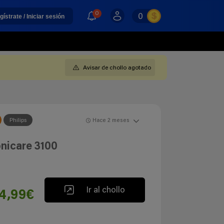
0
0
gístrate / Iniciar sesión
Avisar de chollo agotado
Philips
Hace 2 meses
onicare 3100
Ir al chollo
4,99€