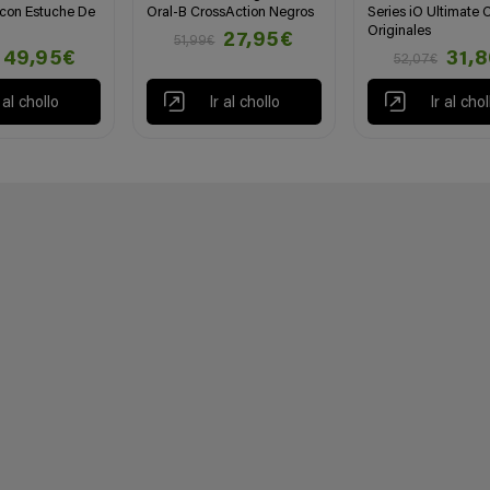
 con Estuche De
Oral-B CrossAction Negros
Series iO Ultimate 
Originales
27,95€
51,99€
49,95€
31,
52,07€
r al chollo
Ir al chollo
Ir al chol