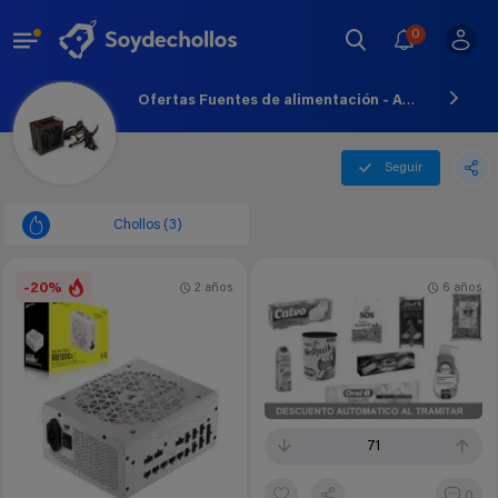
0
Ofertas Fuentes de alimentación - Agosto - 2026
Seguir
Chollos (3)
-20%
2 años
6 años
71
0