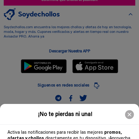
determina que chollos se publican.
Soydechollos.com encuentra los mejores chollos y ofertas de hoy en tecnología,
moda, hogar y más. Cupones verificados y alertas en tiempo real con nuestro
Avisador PRO. Ahorra ya
Descargar Nuestra APP
Siguenos en redes sociales
Suscribir
¡No te pierdas ni una!
Introduciendo mi correo electronico acepto la politica de privacidad y doy mi
consentimiento a recibir comerciales a traves de mi e-mail
Activa las notificaciones para recibir las mejores
promos,
ofertas y chollos
directamente en tu dispositivo. ¡Aprovecha