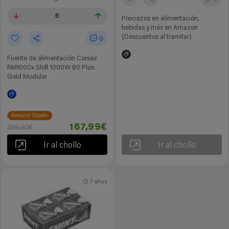
6
Preciazos en alimentación,
bebidas y más en Amazon
(Descuentos al tramitar)
0
Fuente de alimentación Corsair
RM1000x Shift 1000W 80 Plus
Gold Modular
Amazon España
167,99€
209,90€
Ir al chollo
Ir al chollo
7 años