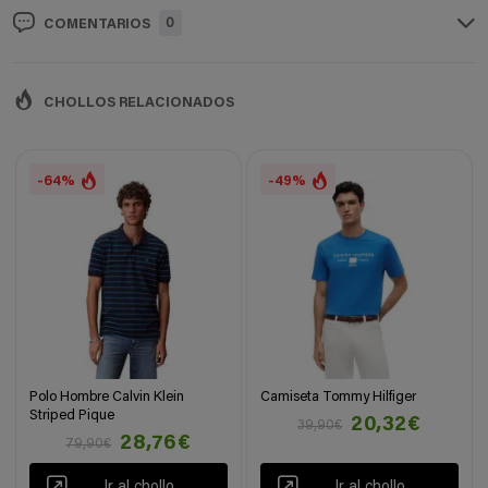
0
COMENTARIOS
CHOLLOS RELACIONADOS
-64%
-49%
Polo Hombre Calvin Klein
Camiseta Tommy Hilfiger
Striped Pique
20,32€
39,90€
28,76€
79,90€
Ir al chollo
Ir al chollo