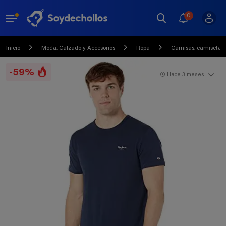
0
Inicio
Moda, Calzado y Accesorios
Ropa
Camisas, camisetas, 
-59%
Hace 3 meses