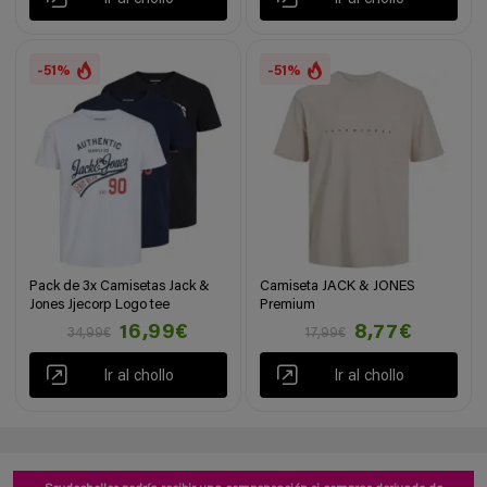
-51%
-51%
Pack de 3x Camisetas Jack &
Camiseta JACK & JONES
Jones Jjecorp Logo tee
Premium
16,99€
8,77€
34,99€
17,99€
Ir al chollo
Ir al chollo