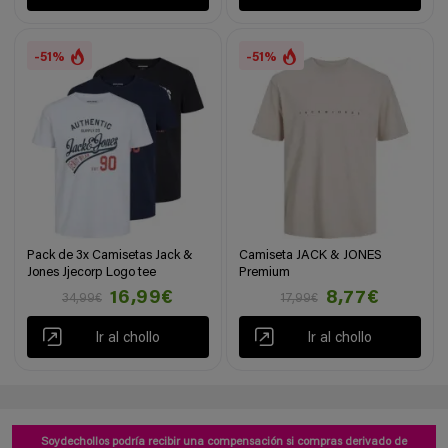
-51%
-51%
Pack de 3x Camisetas Jack &
Camiseta JACK & JONES
Jones Jjecorp Logo tee
Premium
16,99€
8,77€
34,99€
17,99€
Ir al chollo
Ir al chollo
Soydechollos podría recibir una compensación si compras derivado de