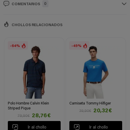
0
COMENTARIOS
CHOLLOS RELACIONADOS
-64%
-49%
Polo Hombre Calvin Klein
Camiseta Tommy Hilfiger
Striped Pique
20,32€
39,90€
28,76€
79,90€
Ir al chollo
Ir al chollo