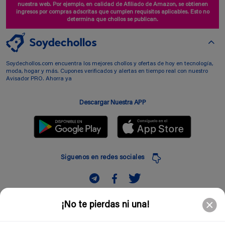
nuestra web. Por ejemplo, en calidad de Afiliado de Amazon, se obtienen
ingresos por compras adscritas que cumplen requisitos aplicables. Esto no
determina que chollos se publican.
Soydechollos.com encuentra los mejores chollos y ofertas de hoy en tecnología,
moda, hogar y más. Cupones verificados y alertas en tiempo real con nuestro
Avisador PRO. Ahorra ya
Descargar Nuestra APP
Siguenos en redes sociales
Suscribir
¡No te pierdas ni una!
Introduciendo mi correo electronico acepto la politica de privacidad y doy mi