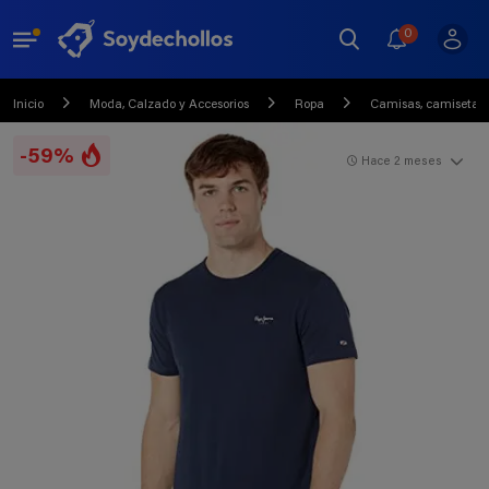
0
Inicio
Moda, Calzado y Accesorios
Ropa
Camisas, camisetas, 
-59%
Hace 2 meses