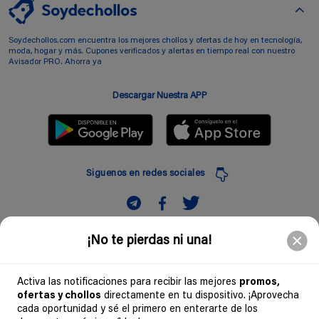
Soydechollos.com encuentra los mejores chollos y ofertas de hoy en tecnología,
moda, hogar y más. Cupones verificados y alertas en tiempo real con nuestro
Avisador PRO. Ahorra ya
Descargar Nuestra APP
Siguenos en redes sociales
Suscribir
¡No te pierdas ni una!
Introduciendo mi correo electronico acepto la politica de privacidad y doy mi
consentimiento a recibir comerciales a traves de mi e-mail
Activa las notificaciones para recibir las mejores
promos,
ofertas y chollos
directamente en tu dispositivo. ¡Aprovecha
Comunidad
cada oportunidad y sé el primero en enterarte de los