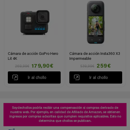
Cámara de acción GoPro Hero
Cámara de acción Insta360 X3
Lit 4K
Impermeable
179,90€
259€
269,99€
539,99€
Ir al chollo
Ir al chollo
Soydechollos podría recibir una compensación si compras derivado de
nuestra web. Por ejemplo, en calidad de Afiliado de Amazon, se obtienen
ingresos por compras adscritas que cumplen requisitos aplicables. Esto no
determina que chollos se publican.