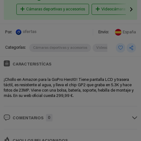
Cámaras deportivas y accesorios
Videocámaras
ofertas
Por:
Envio:
España
Categorías:
Cámaras deportivas y accesorios
Videocámaras
CARACTERISTÍCAS
¡Chollo en Amazon para la GoPro Hero10! Tiene pantalla LCD y trasera
táctil, es resistente al agua, y lleva el chip GP2 que graba en 5.3K y hace
fotos de 23MP. Viene con una bolsa, batería, soporte, hebilla de montaje y
más. En su web oficial cuesta 299,99 €.
0
COMENTARIOS
CHOLLOS RELACIONADOS