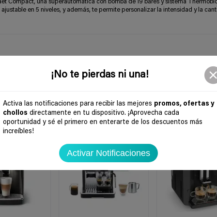
aet Compact, una superautomática con bomba de 19 bares y sistema Thermobl
 ajustable en 5 niveles, y además, te permite personalizar la intensidad y la can
¡No te pierdas ni una!
Activa las notificaciones para recibir las mejores
promos, ofertas y
chollos
directamente en tu dispositivo. ¡Aprovecha cada
oportunidad y sé el primero en enterarte de los descuentos más
-40%
-15%
increíbles!
Activar Notificaciones