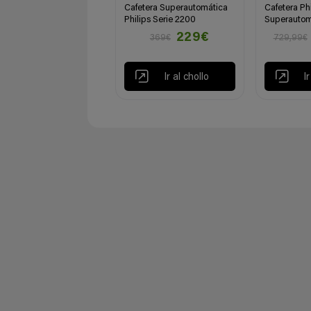
Cafetera Superautomática
Cafetera Ph
Philips Serie 2200
Superautom
229€
369€
729,99€
Ir al chollo
I