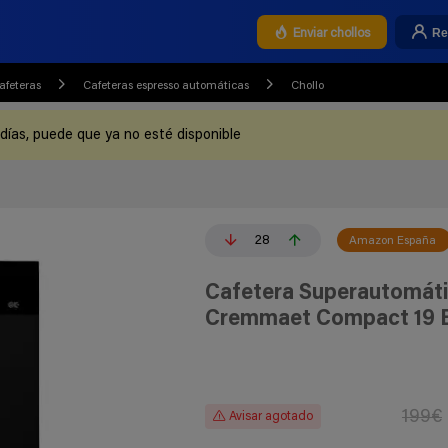
Re
Enviar chollos
afeteras
Cafeteras espresso automáticas
Chollo
 días, puede que ya no esté disponible
28
Amazon España
Cafetera Superautomát
Cremmaet Compact 19 Ba
199€
Avisar agotado