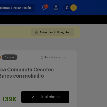
0
0
gístrate / Iniciar sesión
Avisar de chollo agotado
Cecotec
Hace 9 meses
ica Compacta Cecotec
res con molinillo
Ir al chollo
139€