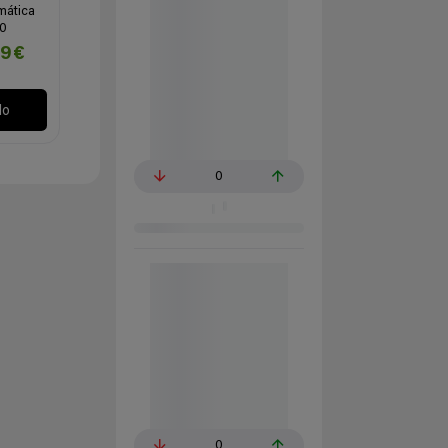
mática
50
99€
lo
0
0