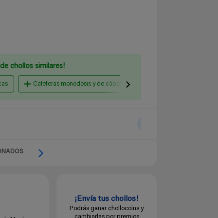
de chollos similares!
cas
Cafeteras monodosis y de cápsulas
Cafeteras italianas
ONADOS
¡Envía tus chollos!
Podrás ganar chollocoins y
cambiarlas por premios