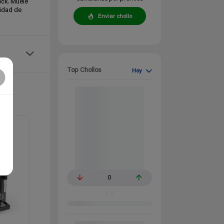
ock. Muele
tidad de
Enviar chollo
Top Chollos
Hoy
0