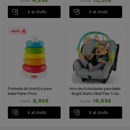
4,99€
12,50€
8,99€
24,99€
Ir al chollo
Ir al chollo
-40%
Pirámide de Aros Eco para
Arco de Actividades para bebé
bebé Fisher-Price
- Bright Starts OBall Flex 'n Go
8,99€
16,99€
14,99€
16,99€
Ir al chollo
Ir al chollo