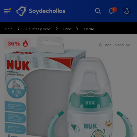
0
Inicio
Juguetes y Bebé
Bebé
Chollo
-36%
Hace un año