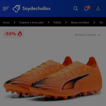
0
Inicio
Deporte y Aire Libre
Fútbol
Botas de fútbol
Choll
-55%
Hace 5 meses