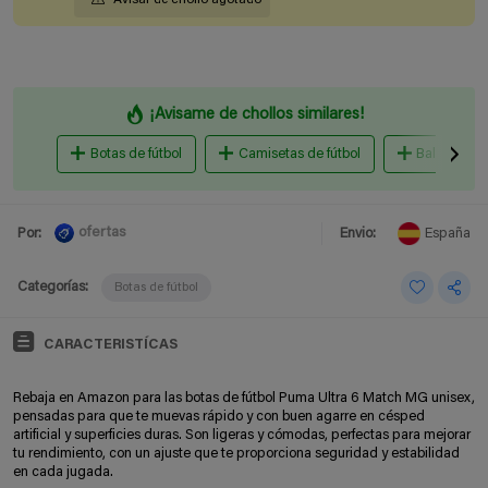
¡Avisame de chollos similares!
Botas de fútbol
Camisetas de fútbol
Balones de 
ofertas
Por:
Envio:
España
Categorías:
Botas de fútbol
CARACTERISTÍCAS
Rebaja en Amazon para las botas de fútbol Puma Ultra 6 Match MG unisex,
pensadas para que te muevas rápido y con buen agarre en césped
artificial y superficies duras. Son ligeras y cómodas, perfectas para mejorar
tu rendimiento, con un ajuste que te proporciona seguridad y estabilidad
en cada jugada.