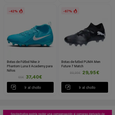
-42%
-67%
Botas de Fútbol Nike Jr
Botas de futbol PUMA Men
Phantom Luna II Academy para
Future 7 Match
Niños
29,95€
89,95€
37,40€
65€
Ir al chollo
Ir al chollo
Soydechollos podría recibir una compensación si compras derivado de