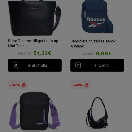
Bolso Tommy Hilfiger Logotape
Bandolera cruzada Reebok
Mini Tote
Ashland
51,32€
9,99€
139,90€
14,99€
Ir al chollo
Ir al chollo
-50%
-44%