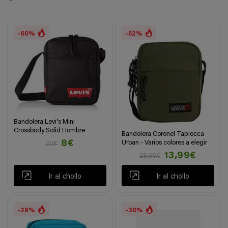
-60%
-52%
Bandolera Levi's Mini
Crossbody Solid Hombre
Bandolera Coronel Tapiocca
8€
Urban - Varios colores a elegir
20€
13,99€
28,99€
Ir al chollo
Ir al chollo
-28%
-30%