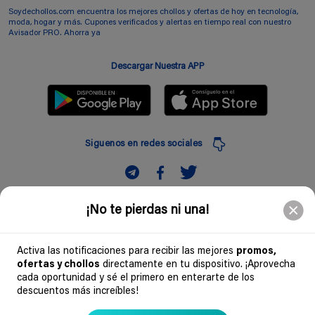
Soydechollos.com encuentra los mejores chollos y ofertas de hoy en tecnología,
moda, hogar y más. Cupones verificados y alertas en tiempo real con nuestro
Avisador PRO. Ahorra ya
Descargar Nuestra APP
Siguenos en redes sociales
Suscribir
¡No te pierdas ni una!
Introduciendo mi correo electronico acepto la politica de privacidad y doy mi
consentimiento a recibir comerciales a traves de mi e-mail
Activa las notificaciones para recibir las mejores
promos,
ofertas y chollos
directamente en tu dispositivo. ¡Aprovecha
Comunidad
cada oportunidad y sé el primero en enterarte de los
descuentos más increíbles!
Legal