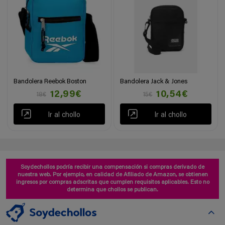
Bandolera Reebok Boston
Bandolera Jack & Jones
12,99€
10,54€
18€
15€
Ir al chollo
Ir al chollo
Soydechollos podría recibir una compensación si compras derivado de
nuestra web. Por ejemplo, en calidad de Afiliado de Amazon, se obtienen
ingresos por compras adscritas que cumplen requisitos aplicables. Esto no
determina que chollos se publican.