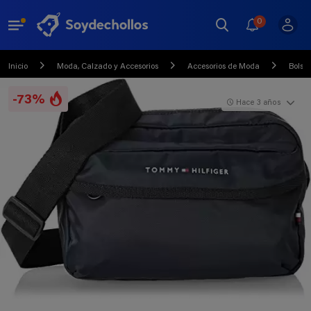
0
Inicio
Moda, Calzado y Accesorios
Accesorios de Moda
Bolso
-73%
Hace 3 años