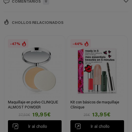
0
COMENTARIOS
CHOLLOS RELACIONADOS
-47%
-44%
Maquillaje en polvo CLINIQUE
Kit con básicos de maquillaje
ALMOST POWDER
Clinique
19,95€
13,95€
37,50€
25€
Ir al chollo
Ir al chollo