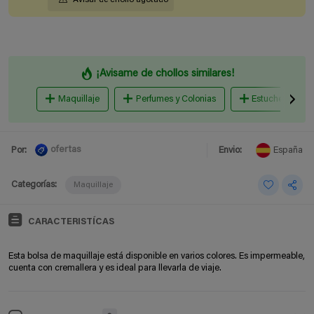
¡Avisame de chollos similares!
Maquillaje
Perfumes y Colonias
Estuche Regalo
ofertas
Por:
Envio:
España
Categorías:
Maquillaje
CARACTERISTÍCAS
Esta bolsa de maquillaje está disponible en varios colores. Es impermeable,
cuenta con cremallera y es ideal para llevarla de viaje.