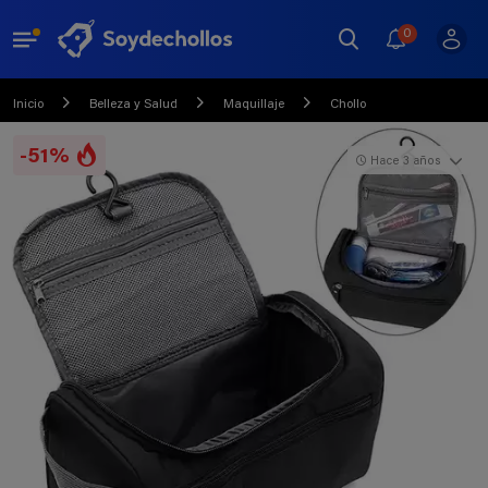
0
Inicio
Belleza y Salud
Maquillaje
Chollo
-51%
Hace 3 años