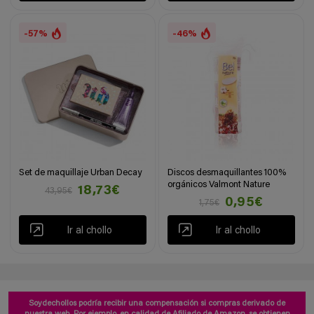
-57%
-46%
Set de maquillaje Urban Decay
Discos desmaquillantes 100%
orgánicos Valmont Nature
18,73€
43,95€
0,95€
1,75€
Ir al chollo
Ir al chollo
Soydechollos podría recibir una compensación si compras derivado de
nuestra web. Por ejemplo, en calidad de Afiliado de Amazon, se obtienen