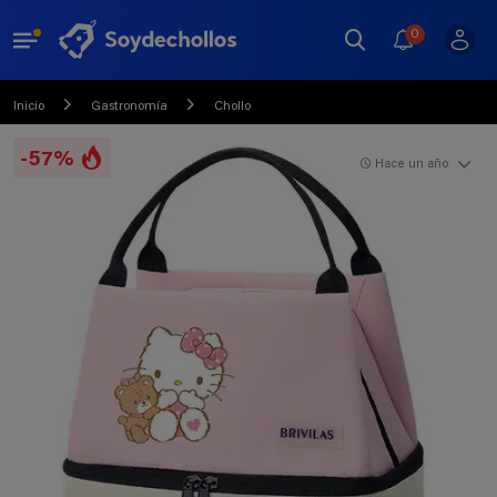
0
Inicio
Gastronomía
Chollo
-57%
Hace un año