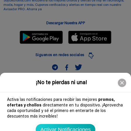
Soydechollos.com encuentra los mejores chollos y ofertas de hoy en tecnología,
moda, hogar y más. Cupones verificados y alertas en tiempo real con nuestro
Avisador PRO. Ahorra ya
Descargar Nuestra APP
Siguenos en redes sociales
Suscribir
¡No te pierdas ni una!
Introduciendo mi correo electronico acepto la politica de privacidad y doy mi
consentimiento a recibir comerciales a traves de mi e-mail
Activa las notificaciones para recibir las mejores
promos,
ofertas y chollos
directamente en tu dispositivo. ¡Aprovecha
Comunidad
cada oportunidad y sé el primero en enterarte de los
descuentos más increíbles!
Legal
Activar Notificaciones