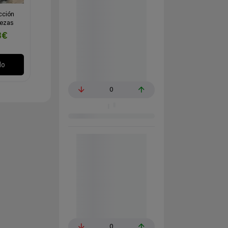
cción
iezas
3€
lo
0
0