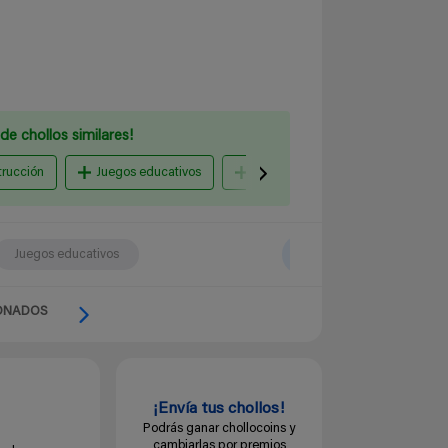
de chollos similares!
trucción
Juegos educativos
Muñecas y muñecos
Pelu
Juegos educativos
ONADOS
¡Envía tus chollos!
Podrás ganar chollocoins y
cambiarlas por premios