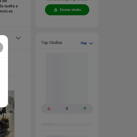
a de
da suelta a
Enviar chollo
envío es
Top Chollos
Hoy
0