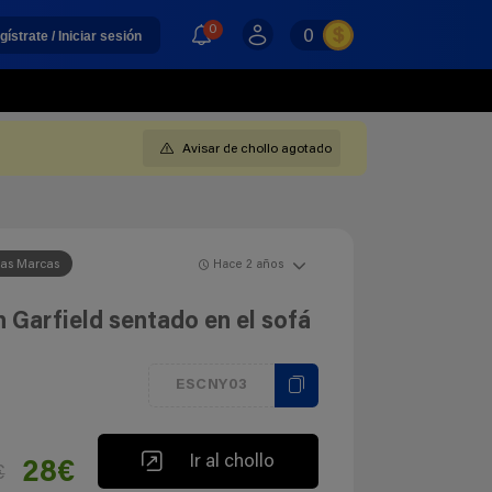
0
0
gístrate / Iniciar sesión
Avisar de chollo agotado
ras Marcas
Hace 2 años
 Garfield sentado en el sofá
ESCNY03
Ir al chollo
28€
€