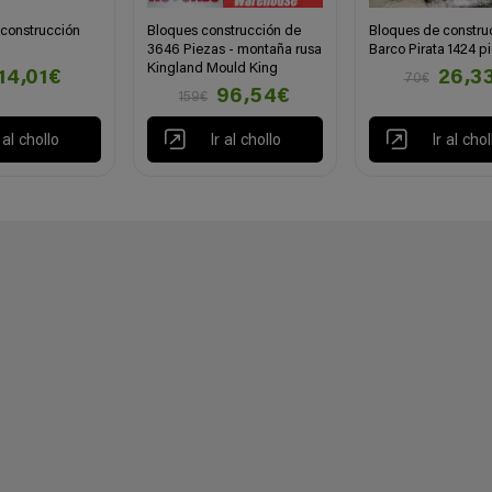
construcción
Bloques construcción de
Bloques de constru
3646 Piezas - montaña rusa
Barco Pirata 1424 p
Kingland Mould King
14,01€
26,3
70€
96,54€
159€
r al chollo
Ir al chollo
Ir al chol