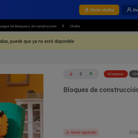
Re
Enviar chollos
Juegos de bloques y de construcción
Chollo
 días, puede que ya no esté disponible
2
Aliexpress
Ot
Bloques de construcción
50
Avisar agotado