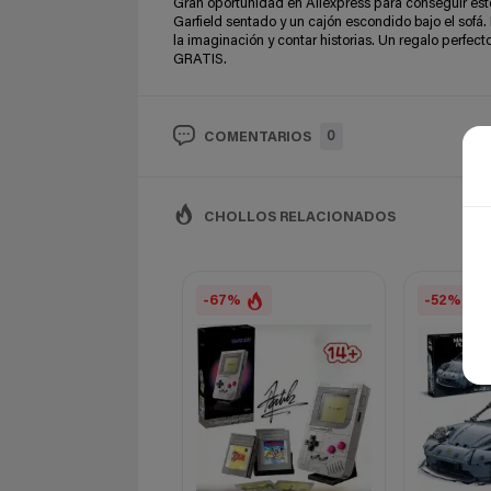
Gran oportunidad en Aliexpress para conseguir este
Garfield sentado y un cajón escondido bajo el sofá. 
la imaginación y contar historias. Un regalo perfe
GRATIS.
0
COMENTARIOS
CHOLLOS RELACIONADOS
-67%
-52%