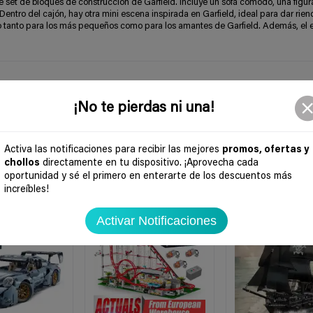
 set de bloques de construcción de Garfield. Incluye un sofá cómodo, una figur
Dentro del cajón, hay otra mini escena inspirada en Garfield, ideal para dar rien
cto tanto para los más pequeños como para los amantes de Garfield. Además, el 
¡No te pierdas ni una!
Activa las notificaciones para recibir las mejores
promos, ofertas y
chollos
directamente en tu dispositivo. ¡Aprovecha cada
oportunidad y sé el primero en enterarte de los descuentos más
increíbles!
-39%
-62%
Activar Notificaciones