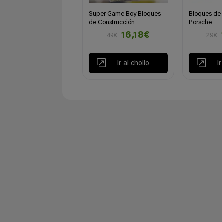
Super Game Boy Bloques
Bloques de 
de Construcción
Porsche
16,18€
49€
29€
Ir al chollo
I