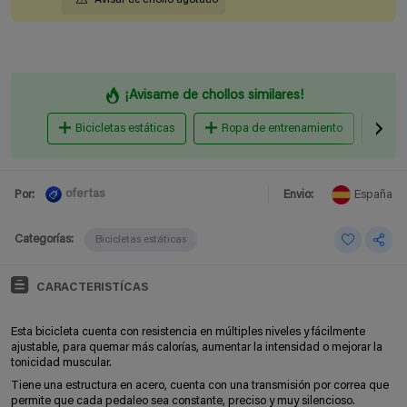
¡Avisame de chollos similares!
Bicicletas estáticas
Ropa de entrenamiento
Bol
ofertas
Por:
Envio:
España
Categorías:
Bicicletas estáticas
CARACTERISTÍCAS
Esta bicicleta cuenta con resistencia en múltiples niveles y fácilmente
ajustable, para quemar más calorías, aumentar la intensidad o mejorar la
tonicidad muscular.
Tiene una estructura en acero, cuenta con una transmisión por correa que
permite que cada pedaleo sea constante, preciso y muy silencioso.