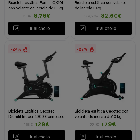
Bicicleta estática Formill QK101
Bicicleta estática con volante
con Volante de Inercia de 10 kg
de inercia 10kg
8,76€
82,60€
150€
149,90€
Ir al chollo
Ir al chollo
-24%
-22%
Bicicleta Estática Cecotec
Bicicleta estática Cecotec con
Drumfit Indoor 4000 Connected
volante de inercia de 10 kg.
129€
179€
169€
229€
Ir al chollo
Ir al chollo