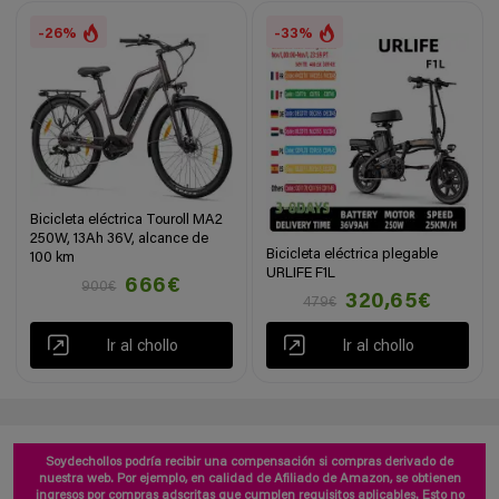
-26%
-33%
Bicicleta eléctrica Touroll MA2
250W, 13Ah 36V, alcance de
Bicicleta eléctrica plegable
100 km
URLIFE F1L
666€
900€
320,65€
479€
Ir al chollo
Ir al chollo
Soydechollos podría recibir una compensación si compras derivado de
nuestra web. Por ejemplo, en calidad de Afiliado de Amazon, se obtienen
ingresos por compras adscritas que cumplen requisitos aplicables. Esto no