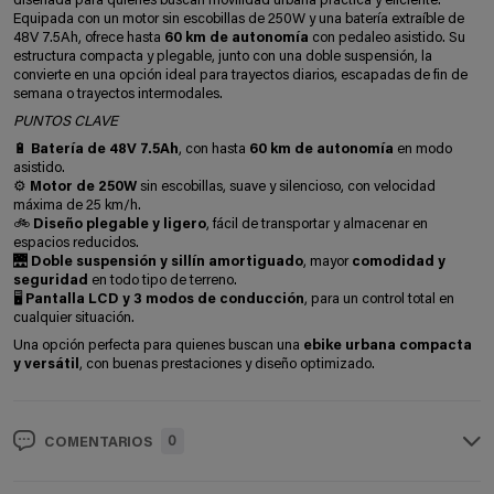
diseñada para quienes buscan movilidad urbana práctica y eficiente.
Equipada con un motor sin escobillas de 250W y una batería extraíble de
48V 7.5Ah, ofrece hasta
60 km de autonomía
con pedaleo asistido. Su
estructura compacta y plegable, junto con una doble suspensión, la
convierte en una opción ideal para trayectos diarios, escapadas de fin de
semana o trayectos intermodales.
PUNTOS CLAVE
🔋
Batería de 48V 7.5Ah
, con hasta
60 km de autonomía
en modo
asistido.
⚙️
Motor de 250W
sin escobillas, suave y silencioso, con velocidad
máxima de 25 km/h.
🚲
Diseño plegable y ligero
, fácil de transportar y almacenar en
espacios reducidos.
🌉
Doble suspensión y sillín amortiguado
, mayor
comodidad y
seguridad
en todo tipo de terreno.
🖥️
Pantalla LCD y 3 modos de conducción
, para un control total en
cualquier situación.
Una opción perfecta para quienes buscan una
ebike urbana compacta
y versátil
, con buenas prestaciones y diseño optimizado.
0
COMENTARIOS