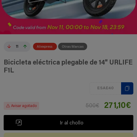
11
Aliexpress
Otras Marcas
Bicicleta eléctrica plegable de 14" URLIFE
F1L
ESAE40
271,10€
500€
Avisar agotado
Ir al chollo