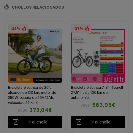
CHOLLOS RELACIONADOS
-38%
-37%
Bicicleta eléctrica de 26",
Bicicleta eléctrica J1 ST Touroll
alcance de 120 km, motor de
27.5" hasta 100 km de
250W, batería de 36V 13Ah,
autonomía
velocidad 25 km/h
563,95€
899€
373,04€
600€
Ir al chollo
Ir al chollo