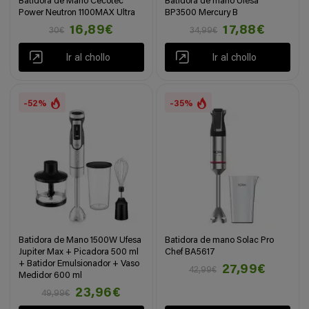
Batidora de Mano Cecotec
Batidora de mano Ufesa
Power Neutron 1100MAX Ultra
BP3500 Mercury B
16,89€
17,88€
30€
34,99€
Ir al chollo
Ir al chollo
-52%
-35%
Batidora de Mano 1500W Ufesa
Batidora de mano Solac Pro
Jupiter Max + Picadora 500 ml
Chef BA5617
+ Batidor Emulsionador + Vaso
27,99€
42,99€
Medidor 600 ml
23,96€
49,99€