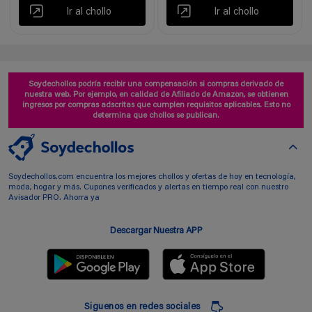
Ir al chollo
Ir al chollo
Soydechollos podría recibir una compensación si compras derivado de
nuestra web. Por ejemplo, en calidad de Afiliado de Amazon, se obtienen
ingresos por compras adscritas que cumplen requisitos aplicables. Esto no
determina que chollos se publican.
Soydechollos.com encuentra los mejores chollos y ofertas de hoy en tecnología,
moda, hogar y más. Cupones verificados y alertas en tiempo real con nuestro
Avisador PRO. Ahorra ya
Descargar Nuestra APP
Siguenos en redes sociales