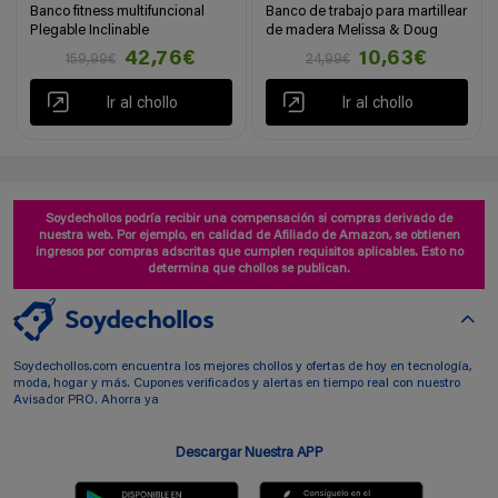
Banco fitness multifuncional
Banco de trabajo para martillear
Plegable Inclinable
de madera Melissa & Doug
42,76€
10,63€
159,99€
24,99€
Ir al chollo
Ir al chollo
Soydechollos podría recibir una compensación si compras derivado de
nuestra web. Por ejemplo, en calidad de Afiliado de Amazon, se obtienen
ingresos por compras adscritas que cumplen requisitos aplicables. Esto no
determina que chollos se publican.
Soydechollos.com encuentra los mejores chollos y ofertas de hoy en tecnología,
moda, hogar y más. Cupones verificados y alertas en tiempo real con nuestro
Avisador PRO. Ahorra ya
Descargar Nuestra APP