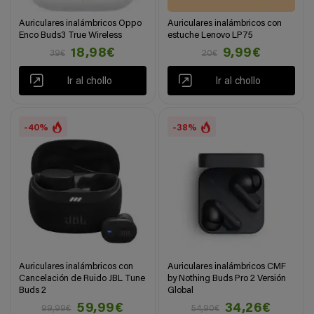
Auriculares inalámbricos Oppo
Auriculares inalámbricos con
Enco Buds3 True Wireless
estuche Lenovo LP75
18,98€
9,99€
39€
20€
Ir al chollo
Ir al chollo
-40%
-38%
Auriculares inalámbricos con
Auriculares inalámbricos CMF
Cancelación de Ruido JBL Tune
by Nothing Buds Pro 2 Versión
Buds 2
Global
59,99€
34,26€
99,99€
54,90€