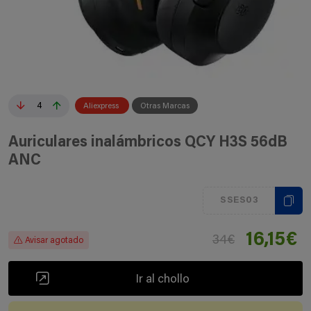
4
Aliexpress
Otras Marcas
Auriculares inalámbricos QCY H3S 56dB
ANC
SSES03
16,15€
34€
Avisar agotado
Ir al chollo