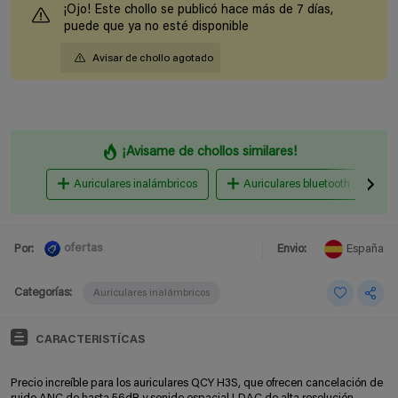
¡Ojo! Este chollo se publicó hace más de 7 días,
puede que ya no esté disponible
Avisar de chollo agotado
¡Avisame de chollos similares!
Auriculares inalámbricos
Auriculares bluetooth
ofertas
Por:
Envio:
España
Categorías:
Auriculares inalámbricos
CARACTERISTÍCAS
Precio increíble para los auriculares QCY H3S, que ofrecen cancelación de