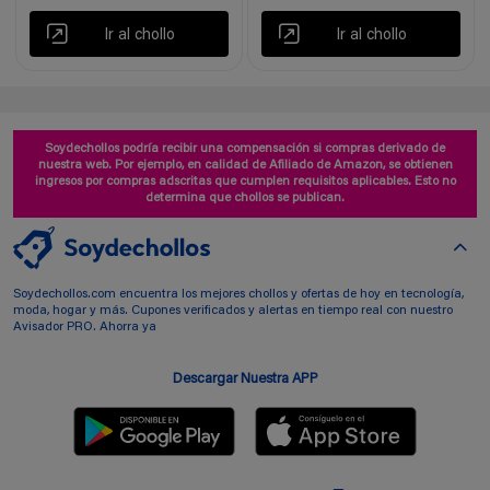
Ir al chollo
Ir al chollo
Soydechollos podría recibir una compensación si compras derivado de
nuestra web. Por ejemplo, en calidad de Afiliado de Amazon, se obtienen
ingresos por compras adscritas que cumplen requisitos aplicables. Esto no
determina que chollos se publican.
Soydechollos.com encuentra los mejores chollos y ofertas de hoy en tecnología,
moda, hogar y más. Cupones verificados y alertas en tiempo real con nuestro
Avisador PRO. Ahorra ya
Descargar Nuestra APP