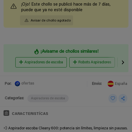
¡Ojo! Este chollo se publicó hace más de 7 días,
puede que ya no esté disponible
Avisar de chollo agotado
¡Avisame de chollos similares!
Aspiradores de escoba
Robots Aspiradores
Asp
ofertas
Por:
Envio:
España
Categorías:
Aspiradores de escoba
CARACTERISTÍCAS
💨 Aspirador escoba Cleany 600: potencia sin límites, limpieza sin pausas.