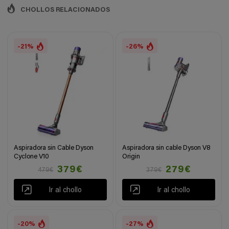
CHOLLOS RELACIONADOS
-21%
-26%
Aspiradora sin Cable Dyson
Aspiradora sin cable Dyson V8
Cyclone V10
Origin
379€
279€
479€
379€
Ir al chollo
Ir al chollo
-20%
-27%