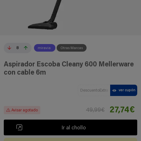
8
miravia
Otras Marcas
Aspirador Escoba Cleany 600 Mellerware
con cable 6m
DescuentoExtra
ver cupón
27,74€
49,99€
Avisar agotado
Ir al chollo