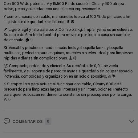
Con 600 W de potencia ⚡ y 15.500 Pa de succión, Cleany 600 atrapa
polvo, pelos y suciedad con una eficacia impresionante.
Y como funciona con cable, mantiene su fuerza al 100 % de principio a fin
— ¡olvídate de quedarte sin batería! 🔋🚫
🪶 Ligero, ágil y listo para todo: Con solo 2 kg, limpiar ya no es un esfuerzo.
Su cable de 6 m te da libertad para moverte por toda la casa sin cambiar
de enchufe. 🏠✨
🔄 Versátil y práctico en cada rincón: Incluye boquilla lanza y boquilla
multiusos, perfectas para esquinas, muebles o suelos. Ideal para limpiezas
rápidas y diarias sin complicaciones. 🧹💨
📦 Compacto, ordenado y eficiente: Su depósito de 0,9 L se vacía
fácilmente, y su soporte de pared te ayuda a guardarlo sin ocupar espacio.
Potencia, comodidad y organización en un solo dispositivo. 🧺🌟
⚡ Siempre listo para actuar: Al funcionar con cable, Cleany 600 está
preparado para limpiezas largas, intensas y sin interrupciones. Perfecto
para quienes buscan rendimiento constante sin preocuparse por la carga.
💪✨
0
COMENTARIOS