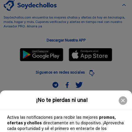
Soydechollos.com encuentra los mejores chollos y ofertas de hoy en tecnología,
moda, hogar y más. Cupones verificados y alertas en tiempo real con nuestro
Avisador PRO. Ahorra ya
Descargar Nuestra APP
Siguenos en redes sociales
Suscribir
¡No te pierdas ni una!
Introduciendo mi correo electronico acepto la politica de privacidad y doy mi
consentimiento a recibir comerciales a traves de mi e-mail
Activa las notificaciones para recibir las mejores
promos,
ofertas y chollos
directamente en tu dispositivo. ¡Aprovecha
Comunidad
cada oportunidad y sé el primero en enterarte de los