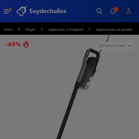
0
Inicio
Hogar
Aspiración y limpieza
Aspiradores de escoba
-45%
Hace 7 meses