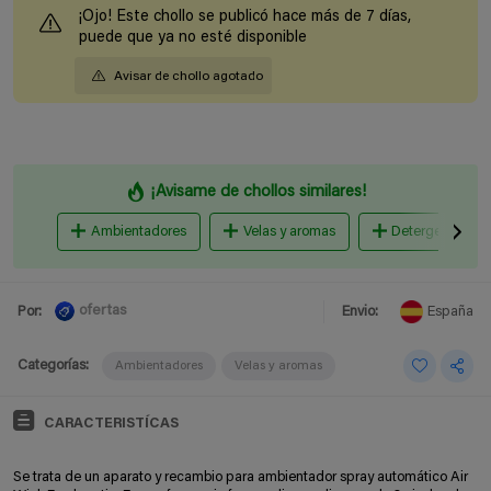
¡Ojo! Este chollo se publicó hace más de 7 días,
puede que ya no esté disponible
Avisar de chollo agotado
¡Avisame de chollos similares!
Ambientadores
Velas y aromas
Detergentes lava
ofertas
Por:
Envio:
España
Categorías:
Ambientadores
Velas y aromas
CARACTERISTÍCAS
Se trata de un a
parato y recambio para ambientador spray automático Air