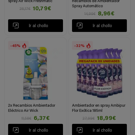
spray Air Wick Freshmatic
Recambios de Ambientador
Spray Automático
10,79€
26,17€
8,96€
14,99€
Ir al chollo
Ir al chollo
-45%
-32%
2x Recambios Ambientador
Ambientador en spray Ambipur
Eléctrico Air Wick
Flor Exótica 185ml
6,37€
18,99€
11,58€
27,99€
Ir al chollo
Ir al chollo