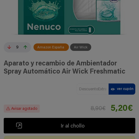
9
Amazon España
Air Wick
Aparato y recambio de Ambientador
Spray Automático Air Wick Freshmatic
DescuentoExtra
ver cupón
5,20€
8,90€
Avisar agotado
Ir al chollo