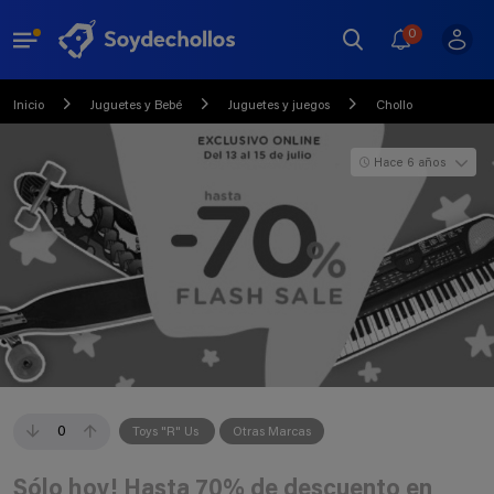
0
Inicio
Juguetes y Bebé
Juguetes y juegos
Chollo
Hace 6 años
0
Toys "R" Us
Otras Marcas
Sólo hoy! Hasta 70% de descuento en