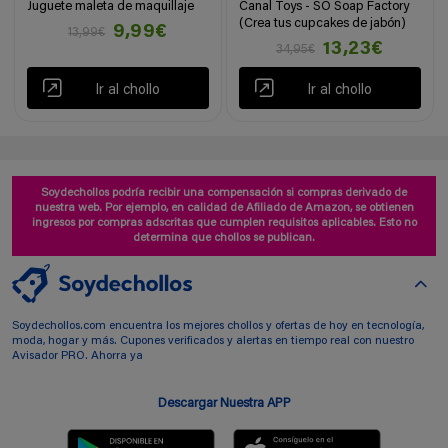
Juguete maleta de maquillaje
Canal Toys - SO Soap Factory
(Crea tus cupcakes de jabón)
9,99€
13,99€
13,23€
34,95€
Ir al chollo
Ir al chollo
Soydechollos podría recibir una compensación si compras derivado de
nuestra web. Por ejemplo, en calidad de Afiliado de Amazon, se obtienen
ingresos por compras adscritas que cumplen requisitos aplicables. Esto no
determina que chollos se publican.
Soydechollos.com encuentra los mejores chollos y ofertas de hoy en tecnología,
moda, hogar y más. Cupones verificados y alertas en tiempo real con nuestro
Avisador PRO. Ahorra ya
Descargar Nuestra APP