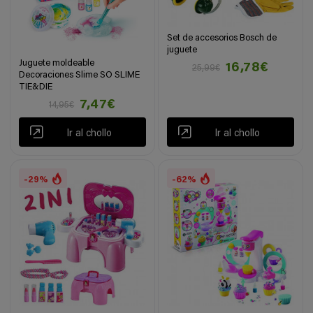
Set de accesorios Bosch de
juguete
Juguete moldeable
16,78€
25,99€
Decoraciones Slime SO SLIME
TIE&DIE
7,47€
14,95€
Ir al chollo
Ir al chollo
-29%
-62%