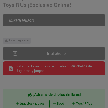
Toys R Us ¡Exclusivo Online!
¡EXPIRADO!
Avisar agotado
Ir al chollo
Esta oferta ya no existe o caducó.
Ver chollos de
Juguetes y juegos
¡Avisame de chollos similares!
Juguetes y juegos
Bebé
Toys "R" Us