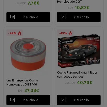
Homologado DGT
7,76€
18,62€
10,82€
30€
Ir al chollo
Ir al chollo
-44%
-49%
Coche Playmobil Knight Rider
con luces y sonidos
Luz Emergencia Coche
40,76€
79,99€
Homologado DGT V16
27,33€
49€
Ir al chollo
Ir al chollo