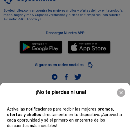
Soydechollos.com encuentra los mejores chollos y ofertas de hoy en tecnología,
moda, hogar y más. Cupones verificados y alertas en tiempo real con nuestro
Avisador PRO. Ahorra ya
Descargar Nuestra APP
Siguenos en redes sociales
Suscribir
¡No te pierdas ni una!
Introduciendo mi correo electronico acepto la politica de privacidad y doy mi
consentimiento a recibir comerciales a traves de mi e-mail
Activa las notificaciones para recibir las mejores
promos,
ofertas y chollos
directamente en tu dispositivo. ¡Aprovecha
Comunidad
cada oportunidad y sé el primero en enterarte de los
descuentos más increíbles!