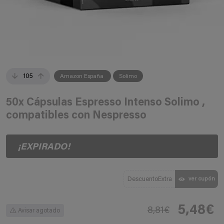
105
Amazon España
Solimo
50x Cápsulas Espresso Intenso Solimo ,
compatibles con Nespresso
¡EXPIRADO!
DescuentoExtra
ver cupón
5,48€
8,81€
Avisar agotado