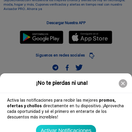
Soydechollos.com encuentra los mejores chollos y ofertas de hoy en tecnología,
moda, hogar y más. Cupones verificados y alertas en tiempo real con nuestro
Avisador PRO. Ahorra ya
Descargar Nuestra APP
Siguenos en redes sociales
Suscribir
¡No te pierdas ni una!
Introduciendo mi correo electronico acepto la politica de privacidad y doy mi
consentimiento a recibir comerciales a traves de mi e-mail
Activa las notificaciones para recibir las mejores
promos,
ofertas y chollos
directamente en tu dispositivo. ¡Aprovecha
Comunidad
cada oportunidad y sé el primero en enterarte de los
descuentos más increíbles!
Legal
Activar Notificaciones