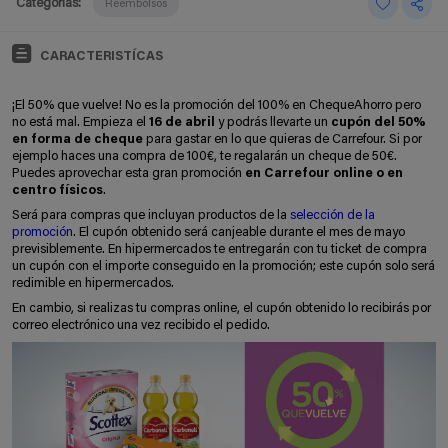
Categorías:
Reembolsos
CARACTERISTÍCAS
¡El 50% que vuelve! No es la promoción del 100% en ChequeAhorro pero
no está mal. Empieza el
16 de abril
y podrás llevarte un
cupón del 50%
en forma de cheque
para gastar en lo que quieras de Carrefour. Si por
ejemplo haces una compra de 100€, te regalarán un cheque de 50€.
Puedes aprovechar esta gran promoción
en Carrefour online o en
centro físicos
.
Será para compras que incluyan productos de la
selección de la
promoción
. El cupón obtenido será canjeable durante el mes de mayo
previsiblemente. En hipermercados te entregarán con tu ticket de compra
un cupón con el importe conseguido en la promoción; este cupón solo será
redimible en hipermercados.
En cambio, si realizas tu compras online, el cupón obtenido lo recibirás por
correo electrónico una vez recibido el pedido.