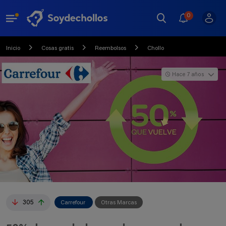
0
Inicio
Cosas gratis
Reembolsos
Chollo
Hace 7 años
305
Carrefour
Otras Marcas