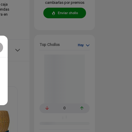
cambiarlas por premios
 caja
iendas
Enviar chollo
ra en
Top Chollos
Hoy
0