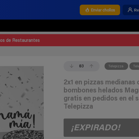
Re
Enviar chollos
los de Restaurantes
83
Telepizza
Tel
2x1 en pizzas medianas o
bombones helados Magn
gratis en pedidos en el s
Telepizza
¡EXPIRADO!