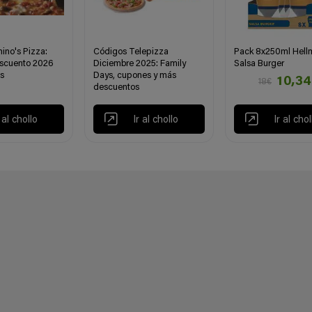
ino's Pizza:
Códigos Telepizza
Pack 8x250ml Hell
scuento 2026
Diciembre 2025: Family
Salsa Burger
s
Days, cupones y más
10,3
18€
descuentos
r al chollo
Ir al chollo
Ir al chol