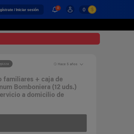
0
0
gístrate / Iniciar sesión
epizza
Hace 5 años
 familiares + caja de
um Bomboniera (12 uds.)
ervicio a domicilio de