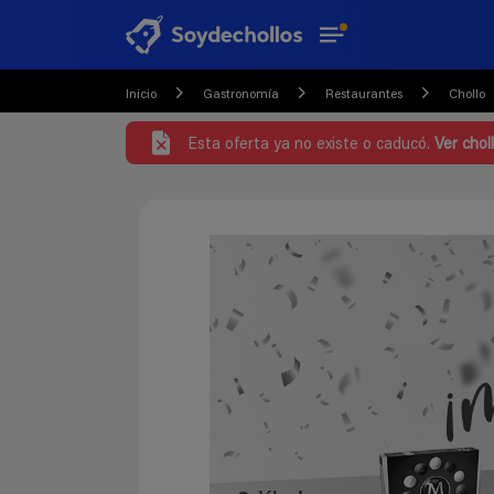
Inicio
Gastronomía
Restaurantes
Chollo
Esta oferta ya no existe o caducó.
Ver chol