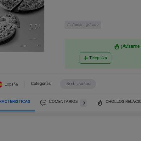
Avisar agotado
¡Avisame 
Telepizza
Categorías:
Restaurantes
España
RACTERISTICAS
COMENTARIOS
CHOLLOS RELACI
0