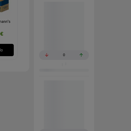
mann's
4€
lo
0