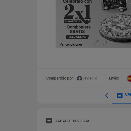
javier_c
Compartido por:
Envio:
CA
CARACTERISTÍCAS