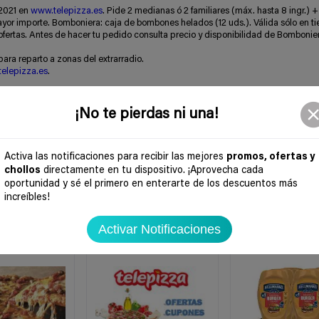
/2021 en
www.telepizza.es
. Pide 2 medianas ó 2 familiares (máx. hasta 8 ingr.) +
yor importe. Bomboniera: caja de bombones helados (12 uds.). Válida sólo en t
ofertas. Antes de hacer tu pedido consulta precio y disponibilidad de Bombonie
para reparto a zonas del extrarradio.
elepizza.es
.
¡No te pierdas ni una!
Activa las notificaciones para recibir las mejores
promos, ofertas y
chollos
directamente en tu dispositivo. ¡Aprovecha cada
oportunidad y sé el primero en enterarte de los descuentos más
increíbles!
Activar Notificaciones
-43%