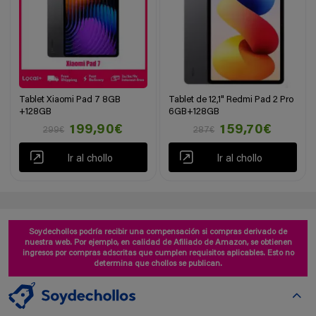
Tablet Xiaomi Pad 7 8GB
Tablet de 12,1" Redmi Pad 2 Pro
+128GB
6GB+128GB
199,90€
159,70€
299€
287€
Ir al chollo
Ir al chollo
Soydechollos podría recibir una compensación si compras derivado de
nuestra web. Por ejemplo, en calidad de Afiliado de Amazon, se obtienen
ingresos por compras adscritas que cumplen requisitos aplicables. Esto no
determina que chollos se publican.