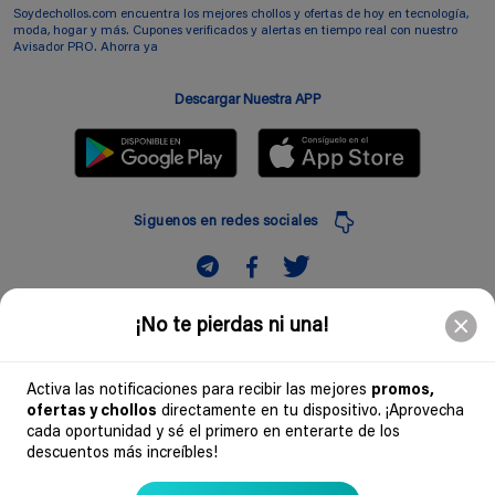
Soydechollos.com encuentra los mejores chollos y ofertas de hoy en tecnología,
moda, hogar y más. Cupones verificados y alertas en tiempo real con nuestro
Avisador PRO. Ahorra ya
Descargar Nuestra APP
Siguenos en redes sociales
Suscribir
¡No te pierdas ni una!
Introduciendo mi correo electronico acepto la politica de privacidad y doy mi
consentimiento a recibir comerciales a traves de mi e-mail
Activa las notificaciones para recibir las mejores
promos,
ofertas y chollos
directamente en tu dispositivo. ¡Aprovecha
Comunidad
cada oportunidad y sé el primero en enterarte de los
descuentos más increíbles!
Legal