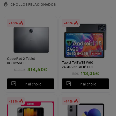
CHOLLOS RELACIONADOS
-40%
-40%
Oppo Pad 2 Tablet
Tablet TABWEE W90
8GB/256GB
24GB/256GB 11" HD+
314,50€
520,91€
113,05€
189€
Ir al chollo
Ir al chollo
-33%
-44%