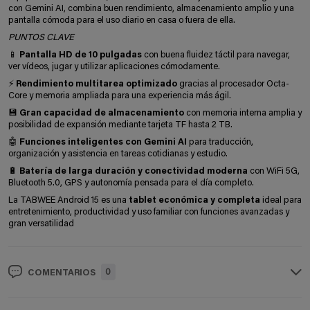
con Gemini AI, combina buen rendimiento, almacenamiento amplio y una
pantalla cómoda para el uso diario en casa o fuera de ella.
PUNTOS CLAVE
📱
Pantalla HD de 10 pulgadas
con buena fluidez táctil para navegar,
ver vídeos, jugar y utilizar aplicaciones cómodamente.
⚡
Rendimiento multitarea optimizado
gracias al procesador Octa-
Core y memoria ampliada para una experiencia más ágil.
💾
Gran capacidad de almacenamiento
con memoria interna amplia y
posibilidad de expansión mediante tarjeta TF hasta 2 TB.
🤖
Funciones inteligentes con Gemini AI
para traducción,
organización y asistencia en tareas cotidianas y estudio.
🔋
Batería de larga duración y conectividad moderna
con WiFi 5G,
Bluetooth 5.0, GPS y autonomía pensada para el día completo.
La TABWEE Android 15 es una
tablet económica y completa
ideal para
entretenimiento, productividad y uso familiar con funciones avanzadas y
gran versatilidad
0
COMENTARIOS