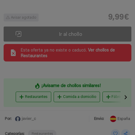
9,99€
Avisar agotado
Ir al chollo
Esta oferta ya no existe o caducó.
Ver chollos de
Restaurantes
¡Avisame de chollos similares!
Restaurantes
Comida a domicilio
Fábricas de c
javier_c
Por:
Envio:
España
Categorías:
Restaurantes